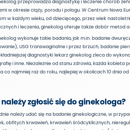
nekolog przeprowadza diagnostykę i leczenie chorób żeńs
ami w okresie ciąży, porodu i połogu. W Centrum Nowa E
m w każdym wieku, od dziecięcego, przez wiek nastoletni i
ycznych i leczenia, ginekolog oferuje także dobór metod
nekolog wykonuje takie badania, jak m.in. badanie dwurę
owanie), USG transwaginalne i przez brzuch, badanie pier
kładniejszej diagnostyki lekarz ginekolog zleca do wykona
ię i inne. Niezależnie od stanu zdrowia, każda kobieta p
a co najmniej raz do roku, najlepiej w okolicach 10 dnia
 należy zgłosić się do ginekologa?
nie należy udać się na badanie ginekologiczne, w przyp
k, obfitych krwawień, krwawień śródcyklicznych, nieregu