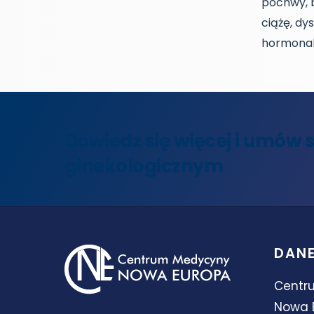
pochwy, b
ciążę, d
hormonal
Dowiedz się więcej i umów 
ginekologicznym
DANE
Centr
Nowa 