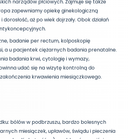
kich narządów płciowych. Zajmuje się także
uropa zapewniamy opiekę ginekologiczną
 dorosłość, aż po wiek dojrzały. Obok działań
 antykoncepcyjnych.
czne, badanie per rectum, kolposkopię
si, a u pacjentek ciężarnych badania prenatalne.
nia badania krwi, cytologię i wymazy,
owinna udać się na wizytę kontrolną do
 od zakończenia krwawienia miesiączkowego.
adku: bólów w podbrzuszu, bardzo bolesnych
larnych miesiączek, upławów, świądu i pieczenia