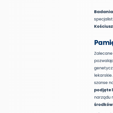
Badania 
specjalis
Kościusz
Pamię
Zalecane
pozwalają
genetycz
lekarskie
szanse n
podjęte 
narządu r
środków