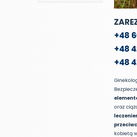
ZARE
+48 6
+48 4
+48 
Ginekolog
Bezpiecze
element
oraz ciąż
leczenie
przeciw
kobietą w 