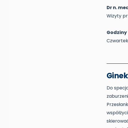
Dr n. me
Wizyty p
Godziny 
Czwartek 
Ginek
Do specja
zaburzen
Przesłank
współżyc
skierowa