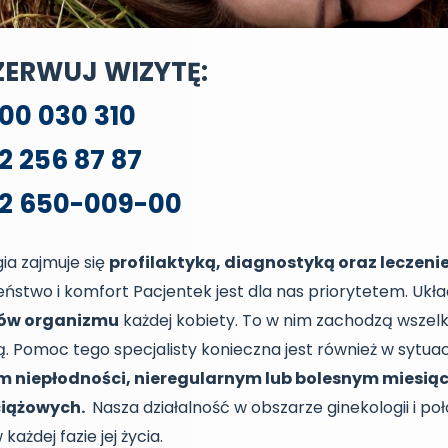
ZERWUJ WIZYTĘ:
00 030 310
2 256 87 87
42 650-009-00
ia zajmuje się
profilaktyką, diagnostyką oraz leczen
ństwo i komfort Pacjentek jest dla nas priorytetem. Ukł
ów organizmu
każdej kobiety. To w nim zachodzą wszel
ą. Pomoc tego specjalisty konieczna jest również w sytu
m niepłodności, nieregularnym lub bolesnym mies
ciążowych.
Nasza działalność w obszarze ginekologii i p
każdej fazie jej życia.