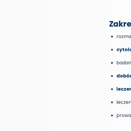
Zakre
rozma
cytol
badani
dobór
lecze
lecze
prowa