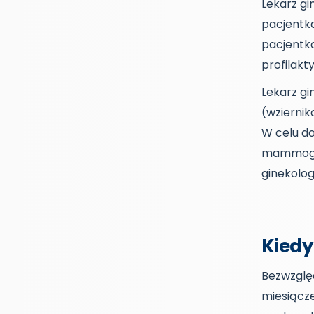
Lekarz gi
pacjentk
pacjentko
profilakt
Lekarz gi
(wziernik
W celu do
mammograf
ginekolog
Kiedy
Bezwzględ
miesiącze