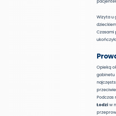
pacjentek
Wizyta u 
dzieckiem
Czasami p
ukończyła
Prowa
Opieką o
gabinetu 
najczęsts
przeciwie
Podczas r
Łodzi
w n
przeprowa