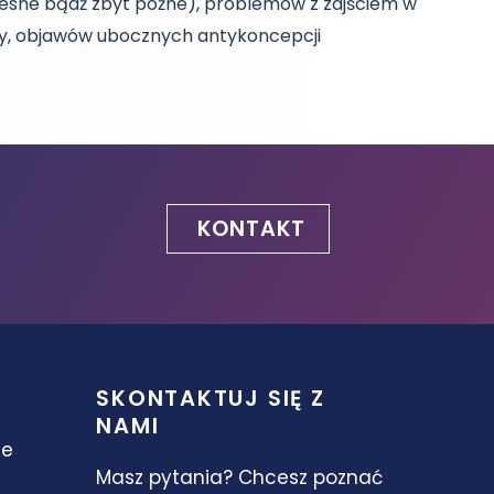
czesne bądź zbyt późne), problemów z zajściem w
ży, objawów ubocznych antykoncepcji
KONTAKT
SKONTAKTUJ SIĘ Z
NAMI
ie
Masz pytania? Chcesz poznać