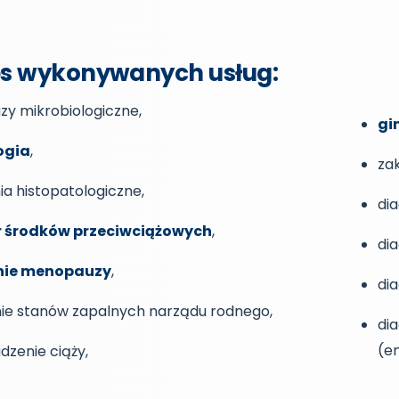
s wykonywanych usług:
zy mikrobiologiczne,
gi
ogia
,
za
a histopatologiczne,
di
 środków przeciwciążowych
,
di
nie menopauzy
,
dia
nie stanów zapalnych narządu rodnego,
di
(e
dzenie ciąży,