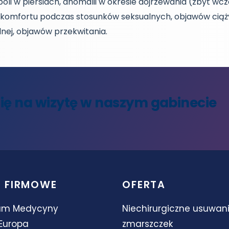
óli w piersiach, anomalii w okresie dojrzewania (zbyt w
yskomfortu podczas stosunków seksualnych, objawów cią
nej, objawów przekwitania.
się na wizytę w naszym gabinecie
 FIRMOWE
OFERTA
um Medycyny
Niechirurgiczne usuwan
Europa
zmarszczek