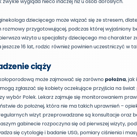
 zwykle wygląda nieco inaczej niż u osób dorosłych.
ginekologa dziecięcego może wiązać się ze stresem, dlat
 rozmowy przygotowującej, podczas której wyjaśniony będ
ierwsza wizyta u specjalisty dziecięcego ma charakter za
 jeszcze 16 lat, rodzic również powinien uczestniczyć w taki
dzenie ciąży
kołoporodową może zajmować się zarówno
położna
, jak 
mogą zgłaszać się kobiety oczekujące przyjścia na świat
zy wybór Polek. Lekarz zajmuje się monitorowaniem prawi
ństwie do położnej, która nie ma takich uprawnień – opie
egularnych wizyt przeprowadzane są konsultacje oraz ba
aszym gabinecie rozpoczyna się od pierwszej wizyty, pod
dza się cytologię i badanie USG, pomiary ciśnienia i masy 