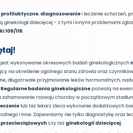
profilaktyczne
,
diagnozowanie
i leczenie schorzeń, p
tą ginekologii dziecięcej – z tymi i innymi problemami zgł
ki 106/116
.
taj!
 jest wykonywanie okresowych badań ginekologicznych
m
cy na określenie ogólnego stanu zdrowia oraz czynników
ne, długotrwałe przyjmowanie leków hormonalnych, nadwa
.
Regularne badania ginekologiczne
pozwolą na ewent
a zahamowanie rozwoju choroby w początkowym stadium.
leczenie
lub też lekarz zleca wykonanie dodatkowych ba
odnego i inne. Zapewniamy nie tylko diagnostykę oraz lec
 przeciwciążowych
czy też
ginekologii dziecięcej
.