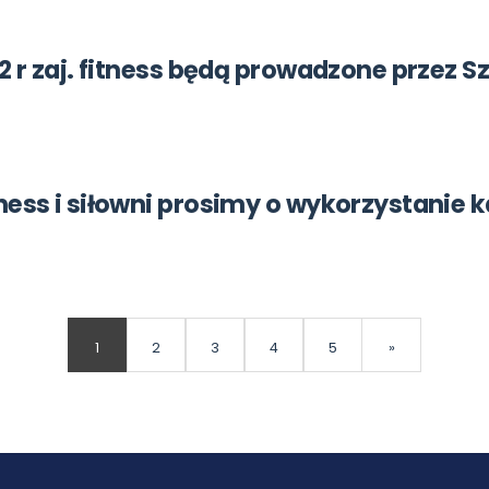
22 r zaj. fitness będą prowadzone przez 
ness i siłowni prosimy o wykorzystanie 
1
2
3
4
5
»