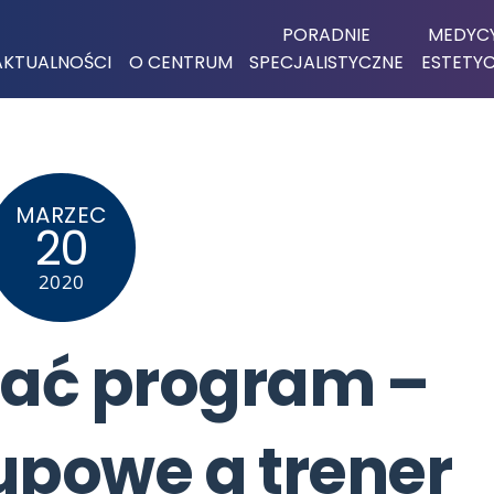
PORADNIE
MEDYC
AKTUALNOŚCI
O CENTRUM
SPECJALISTYCZNE
ESTETY
MARZEC
20
2020
rać program –
upowe a trener