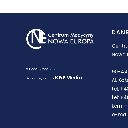
DANE
Centr
Nowa 
© Nowa Europa 2026
90-44
K&E Media
Projekt i wykonanie
Al. Koś
tel:
+48
tel:
+48
kom:
+
e-mai