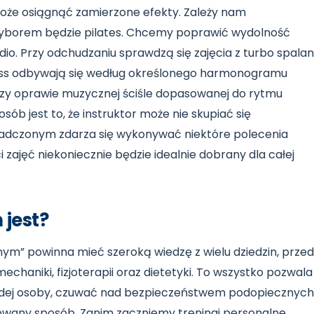
oże osiągnąć zamierzone efekty. Zależy nam
yborem będzie pilates. Chcemy poprawić wydolność
o. Przy odchudzaniu sprawdzą się zajęcia z turbo spalani
tness odbywają się według określonego harmonogramu
rzy oprawie muzycznej ściśle dopasowanej do rytmu
osób jest to, że instruktor może nie skupiać się
iadczonym zdarza się wykonywać niektóre polecenia
zajęć niekoniecznie będzie idealnie dobrany dla całej
 jest?
nym” powinna mieć szeroką wiedzę z wielu dziedzin, prze
mechaniki, fizjoterapii oraz dietetyki. To wszystko pozwala 
żdej osoby, czuwać nad bezpieczeństwem podopiecznych
owany sposób. Zanim zaczniemy treningi personalne