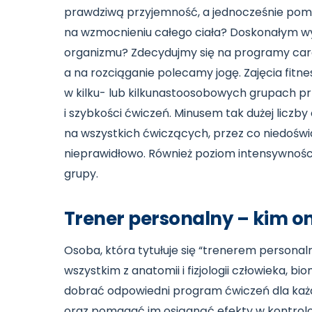
prawdziwą przyjemność, a jednocześnie pom
na wzmocnieniu całego ciała? Doskonałym w
organizmu? Zdecydujmy się na programy cardi
a na rozciąganie polecamy jogę. Zajęcia fi
w kilku- lub kilkunastoosobowych grupach p
i szybkości ćwiczeń. Minusem tak dużej liczby 
na wszystkich ćwiczących, przez co niedośw
nieprawidłowo. Również poziom intensywności 
grupy.
Trener personalny – kim on
Osoba, która tytułuje się “trenerem personal
wszystkim z anatomii i fizjologii człowieka, bio
dobrać odpowiedni program ćwiczeń dla ka
oraz pomagać im osiągnąć efekty w kontrol