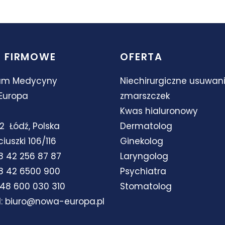
 FIRMOWE
OFERTA
um Medycyny
Niechirurgiczne usuwan
Europa
zmarszczek
Kwas hialuronowy
2
Łódź, Polska
Dermatolog
ciuszki 106/116
Ginekolog
 42 256 87 87
Laryngolog
 42 6500 900
Psychiatra
48 600 030 310
Stomatolog
l:
biuro@nowa-europa.pl